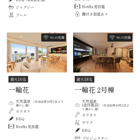
Netflix見放題
ジャグジー
鍵付き部屋あり
プール
Wi-Fi完備
Wi-Fi完備
10
18
最大
名
最大
名
一輪花
一輪花 2号棟
天然温泉
天然温泉
（※2026年10月1日より
(造作風呂)
沸かし湯）
（※2026年10月1日よ
り沸かし湯）
カラオケ
カラオケ
BBQ
サウナ
Netflix見放題
BBQ
プロジェクター