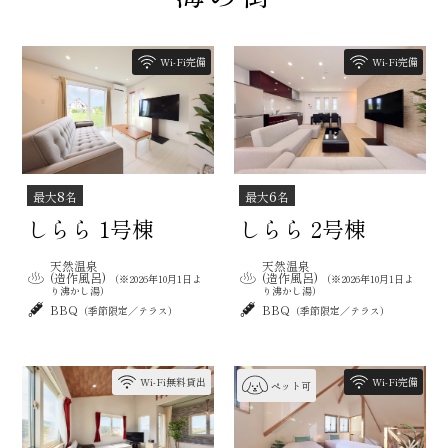
Wi-Fi完備
Wi-Fi完備
8
6
最大
名
最大
名
しらら 1号棟
しらら 2号棟
天然温泉
天然温泉
(造作風呂)
(造作風呂)
（※2026年10月1日よ
（※2026年10月1日よ
り沸かし湯）
り沸かし湯）
BBQ
BBQ
（季節限定／テラス）
（季節限定／テラス）
Wi-Fi無料貸出
Wi-Fi完備
ペット可