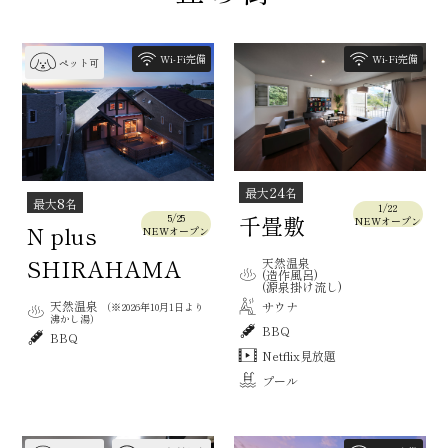
Wi-Fi完備
Wi-Fi完備
ペット可
24
最大
名
8
最大
名
1/22
千畳敷
5/25
NEWオープン
N plus
NEWオープン
SHIRAHAMA
天然温泉
(造作風呂)
(源泉掛け流し)
天然温泉
サウナ
（※2026年10月1日より
沸かし湯）
BBQ
BBQ
Netflix見放題
プール