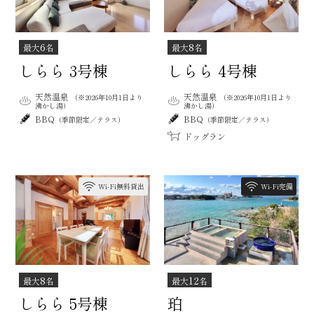
6
8
最大
名
最大
名
しらら 3号棟
しらら 4号棟
天然温泉
天然温泉
（※2026年10月1日より
（※2026年10月1日より
沸かし湯）
沸かし湯）
BBQ
BBQ
（季節限定／テラス）
（季節限定／テラス）
ドッグラン
Wi-Fi無料貸出
Wi-Fi完備
12
8
最大
名
最大
名
珀
しらら 5号棟