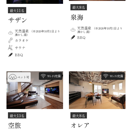
8
最大
名
11
最大
名
泉海
サザン
天然温泉
（※2026年10月1日より
天然温泉
（※2026年10月1日より
沸かし湯）
沸かし湯）
BBQ
カラオケ
サウナ
BBQ
Wi-Fi完備
Wi-Fi完備
ペット可
13
8
最大
名
最大
名
空旅
オレア