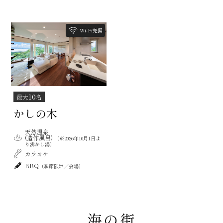
Wi-Fi完備
10
最大
名
かしの木
天然温泉
(造作風呂)
（※2026年10月1日よ
り沸かし湯）
カラオケ
BBQ
（季節限定／会場）
海の街