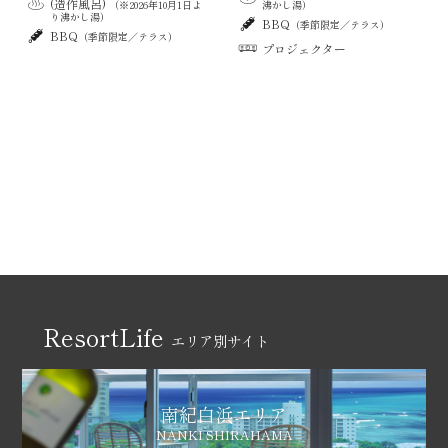
(造作風呂)
（※2026年10月1日よ
沸かし湯）
り沸かし湯）
BBQ
（季節限定／テラス）
BBQ
（季節限定／テラス）
プロジェクター
ResortLife
エリア別サイト
南紀白浜エリア
NANKI SHIRAHAMA