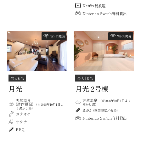
Netflix見放題
Nintendo Switch有料貸出
Wi-Fi完備
Wi-Fi完備
6
10
最大
名
最大
名
月光
月光 2号棟
天然温泉
天然温泉
（※2026年10月1日より
(造作風呂)
（※2026年10月1日よ
沸かし湯）
り沸かし湯）
BBQ
（季節限定／会場）
カラオケ
Nintendo Switch有料貸出
サウナ
BBQ