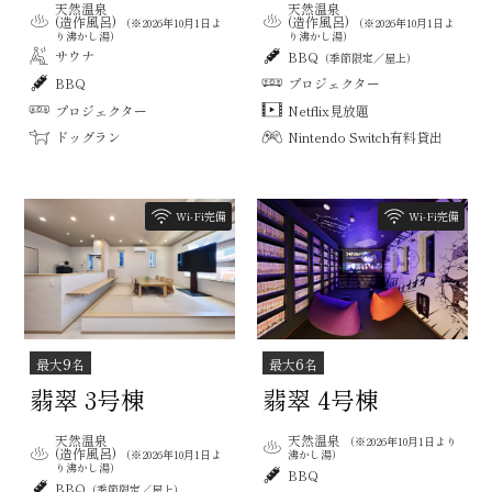
天然温泉
天然温泉
(造作風呂)
(造作風呂)
（※2026年10月1日よ
（※2026年10月1日よ
り沸かし湯）
り沸かし湯）
サウナ
BBQ
（季節限定／屋上）
BBQ
プロジェクター
プロジェクター
Netflix見放題
ドッグラン
Nintendo Switch有料貸出
Wi-Fi完備
Wi-Fi完備
9
6
最大
名
最大
名
翡翠 3号棟
翡翠 4号棟
天然温泉
天然温泉
（※2026年10月1日より
(造作風呂)
（※2026年10月1日よ
沸かし湯）
り沸かし湯）
BBQ
BBQ
（季節限定／屋上）