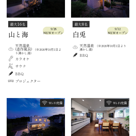
16
8
最大
名
最大
名
9/28
9/12
山と海
白兎
NEWオープン
NEWオープン
天然温泉
天然温泉
（※2026年10月1日より
(造作風呂)
（※2026年10月1日よ
沸かし湯）
り沸かし湯）
BBQ
カラオケ
サウナ
BBQ
プロジェクター
Wi-Fi完備
Wi-Fi完備