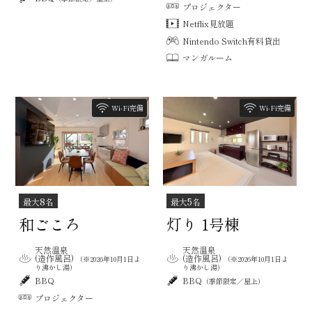
プロジェクター
Netflix見放題
Nintendo Switch有料貸出
マンガルーム
Wi-Fi完備
Wi-Fi完備
8
5
最大
名
最大
名
和ごころ
灯り 1号棟
天然温泉
天然温泉
(造作風呂)
(造作風呂)
（※2026年10月1日よ
（※2026年10月1日よ
り沸かし湯）
り沸かし湯）
BBQ
BBQ
（季節限定／屋上）
プロジェクター