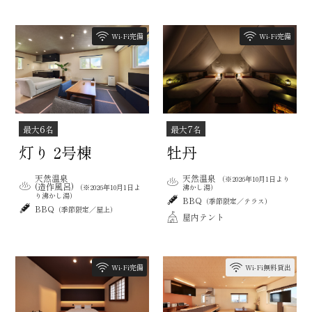
Wi-Fi完備
Wi-Fi完備
6
7
最大
名
最大
名
灯り 2号棟
牡丹
天然温泉
天然温泉
（※2026年10月1日より
(造作風呂)
（※2026年10月1日よ
沸かし湯）
り沸かし湯）
BBQ
（季節限定／テラス）
BBQ
（季節限定／屋上）
屋内テント
Wi-Fi完備
Wi-Fi無料貸出