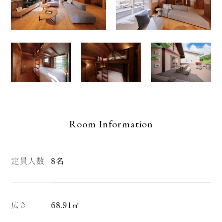
定員人数
8名
広さ
68.91㎡