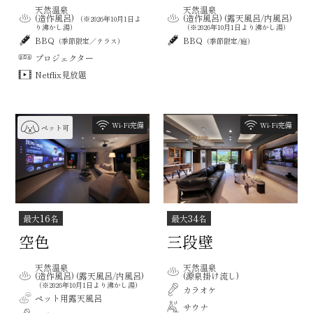
天然温泉
天然温泉
(造作風呂)
(造作風呂) (露天風呂/内風呂)
（※2026年10月1日よ
り沸かし湯）
（※2026年10月1日より沸かし湯）
BBQ
BBQ
（季節限定／テラス）
（季節限定/庭）
プロジェクター
Netflix見放題
Wi-Fi完備
Wi-Fi完備
ペット可
16
34
最大
名
最大
名
空色
三段壁
天然温泉
天然温泉
(造作風呂) (露天風呂/内風呂)
(源泉掛け流し)
（※2026年10月1日より沸かし湯）
カラオケ
ペット用露天風呂
サウナ