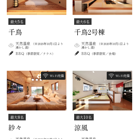
5
6
最大
名
最大
名
千鳥
千鳥2号棟
天然温泉
天然温泉
（※2026年10月1日より
（※2026年10月1日より
沸かし湯）
沸かし湯）
BBQ
BBQ
（季節限定／テラス）
（季節限定／会場）
Wi-Fi完備
Wi-Fi完備
10
8
最大
名
最大
名
涼風
紗々
天然温泉
天然温泉