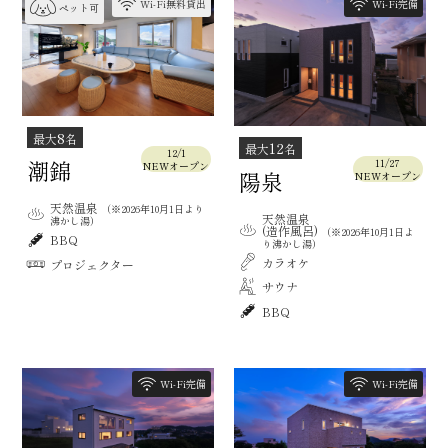
Wi-Fi無料貸出
Wi-Fi完備
ペット可
8
最大
名
12
最大
名
12/1
潮錦
11/27
NEWオープン
陽泉
NEWオープン
天然温泉
（※2026年10月1日より
天然温泉
沸かし湯）
(造作風呂)
（※2026年10月1日よ
BBQ
り沸かし湯）
カラオケ
プロジェクター
サウナ
BBQ
Wi-Fi完備
Wi-Fi完備