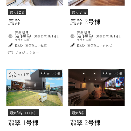
12
７
最大
名
最大
名
風鈴
風鈴 2号棟
天然温泉
天然温泉
(造作風呂)
(造作風呂)
（※2026年10月1日よ
（※2026年10月1日よ
り沸かし湯）
り沸かし湯）
BBQ
BBQ
（季節限定／会場）
（季節限定／テラス）
プロジェクター
Wi-Fi完備
Wi-Fi完備
ペット可
5
8
最大
名 （+1名）
最大
名
翡翠 1号棟
翡翠 2号棟