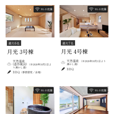
Wi-Fi完備
Wi-Fi完備
7
6
最大
名
最大
名
月光 4号棟
月光 3号棟
天然温泉
天然温泉
（※2026年10月1日より
(造作風呂)
沸かし湯）
（※2026年10月1日よ
り沸かし湯）
BBQ
BBQ
（季節限定／会場）
Wi-Fi完備
Wi-Fi完備