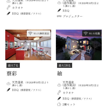
（※2026年10月1日より
(造作風呂)
（※2026年10月1日よ
沸かし湯）
り沸かし湯）
カラオケ
BBQ
BBQ
（季節限定／テラス）
プロジェクター
Wi-Fi無料貸出
Wi-Fi完備
7
18
最大
名
最大
名
蔡彩
紬
天然温泉
天然温泉
（※2026年10月1日より
(造作風呂)
沸かし湯）
（※2026年10月1日よ
り沸かし湯）
BBQ
（季節限定／テラス）
カラオケ
BBQ
（季節限定／テラス）
2棟セット