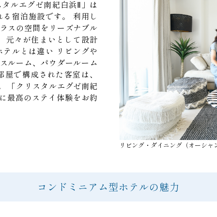
タルエグゼ南紀白浜Ⅱ」は
れる宿泊施設です。
利用し
ラスの空間をリーズナブル
。
元々が住まいとして設計
ホテルとは違い
リビングや
スルーム、パウダールーム
部屋で構成された客室は、
。
「クリスタルエグゼ南紀
に最高のステイ体験をお約
リビング・ダイニング（オーシャ
コンドミニアム型ホテルの魅力