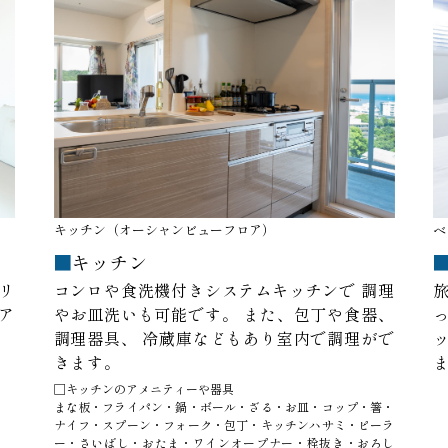
キッチン（オーシャンビューフロア）
ベ
キッチン
リ
コンロや食洗機付きシステムキッチンで
調理
ア
やお皿洗いも可能です。
また、包丁や食器、
調理器具、
冷蔵庫などもあり室内で調理がで
きます。
□キッチンのアメニティーや器具
まな板・フライパン・鍋・ボール・ざる・お皿・コップ・箸・
ナイフ・スプーン・フォーク・包丁・キッチンハサミ・ピーラ
ー・さいばし・おたま・ワインオープナー・栓抜き・おろし